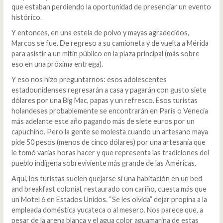
que estaban perdiendo la oportunidad de presenciar un evento
histórico.
Y entonces, en una estela de polvo y mayas agradecidos,
Marcos se fue. De regreso a su camioneta y de vuelta a Mérida
para asistir a un mitin público en la plaza principal (más sobre
eso en una próxima entrega).
Y eso nos hizo preguntarnos: esos adolescentes
estadounidenses regresarán a casa y pagarán con gusto siete
dólares por una Big Mac, papas y un refresco. Esos turistas
holandeses probablemente se encontrarán en París o Venecia
más adelante este año pagando más de siete euros por un
capuchino. Pero la gente se molesta cuando un artesano maya
pide 50 pesos (menos de cinco dólares) por una artesanía que
le tomó varias horas hacer y que representa las tradiciones del
pueblo indígena sobreviviente más grande de las Américas.
Aquí, los turistas suelen quejarse si una habitación en un bed
and breakfast colonial, restaurado con cariño, cuesta más que
un Motel 6 en Estados Unidos. “Se les olvida” dejar propina a la
empleada doméstica yucateca o al mesero. Nos parece que, a
pesar de la arena blanca y el agua color aguamarina de estas