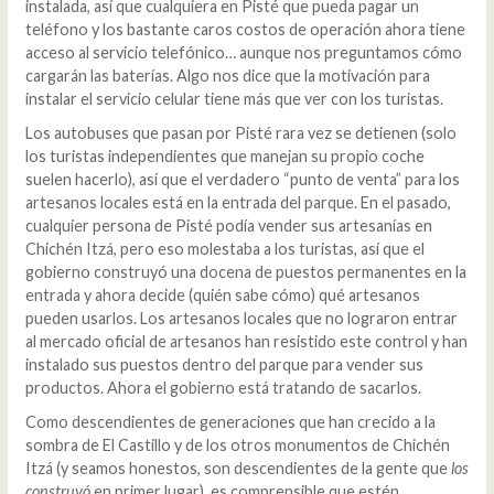
instalada, así que cualquiera en Pisté que pueda pagar un
teléfono y los bastante caros costos de operación ahora tiene
acceso al servicio telefónico… aunque nos preguntamos cómo
cargarán las baterías. Algo nos dice que la motivación para
instalar el servicio celular tiene más que ver con los turistas.
Los autobuses que pasan por Pisté rara vez se detienen (solo
los turistas independientes que manejan su propio coche
suelen hacerlo), así que el verdadero “punto de venta” para los
artesanos locales está en la entrada del parque. En el pasado,
cualquier persona de Pisté podía vender sus artesanías en
Chichén Itzá, pero eso molestaba a los turistas, así que el
gobierno construyó una docena de puestos permanentes en la
entrada y ahora decide (quién sabe cómo) qué artesanos
pueden usarlos. Los artesanos locales que no lograron entrar
al mercado oficial de artesanos han resistido este control y han
instalado sus puestos dentro del parque para vender sus
productos. Ahora el gobierno está tratando de sacarlos.
Como descendientes de generaciones que han crecido a la
sombra de El Castillo y de los otros monumentos de Chichén
Itzá (y seamos honestos, son descendientes de la gente que
los
construyó
en primer lugar), es comprensible que estén