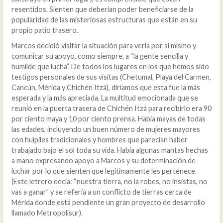
resentidos. Sienten que deberían poder beneficiarse de la
popularidad de las misteriosas estructuras que están en su
propio patio trasero.
Marcos decidió visitar la situación para verla por sí mismo y
comunicar su apoyo, como siempre, a “la gente sencilla y
humilde que lucha”. De todos los lugares en los que hemos sido
testigos personales de sus visitas (Chetumal, Playa del Carmen,
Cancún, Mérida y Chichén Itzá), diríamos que esta fue la más
esperada y la más apreciada. La multitud emocionada que se
reunió en la puerta trasera de Chichén Itzá para recibirlo era 90
por ciento maya y 10 por ciento prensa. Había mayas de todas
las edades, incluyendo un buen número de mujeres mayores
con huipiles tradicionales y hombres que parecían haber
trabajado bajo el sol toda su vida. Había algunas mantas hechas
a mano expresando apoyo a Marcos y su determinación de
luchar por lo que sienten que legítimamente les pertenece.
(Este letrero decía: “nuestra tierra, no la robes, no insistas, no
vas a ganar” y se refería a un conflicto de tierras cerca de
Mérida donde está pendiente un gran proyecto de desarrollo
llamado Metropolisur).