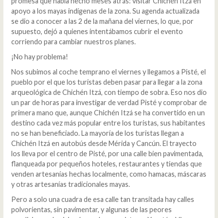
promesa que había hecho meses atrás: visitar Chichén Itzá en
apoyo a los mayas indígenas de la zona. Su agenda actualizada
se dio a conocer a las 2 de la mañana del viernes, lo que, por
supuesto, dejó a quienes intentábamos cubrir el evento
corriendo para cambiar nuestros planes.
¡No hay problema!
Nos subimos al coche temprano el viernes y llegamos a Pisté, el
pueblo por el que los turistas deben pasar para llegar a la zona
arqueológica de Chichén Itzá, con tiempo de sobra. Eso nos dio
un par de horas para investigar de verdad Pisté y comprobar de
primera mano que, aunque Chichén Itzá se ha convertido en un
destino cada vez más popular entre los turistas, sus habitantes
no se han beneficiado. La mayoría de los turistas llegan a
Chichén Itzá en autobús desde Mérida y Cancún. El trayecto
los lleva por el centro de Pisté, por una calle bien pavimentada,
flanqueada por pequeños hoteles, restaurantes y tiendas que
venden artesanías hechas localmente, como hamacas, máscaras
y otras artesanías tradicionales mayas.
Pero a solo una cuadra de esa calle tan transitada hay calles
polvorientas, sin pavimentar, y algunas de las peores