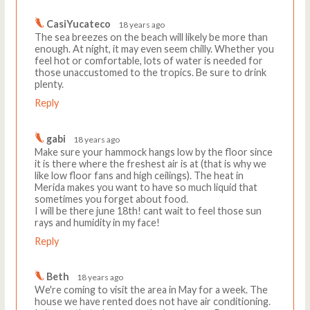
CasiYucateco
18 years ago
The sea breezes on the beach will likely be more than
enough. At night, it may even seem chilly. Whether you
feel hot or comfortable, lots of water is needed for
those unaccustomed to the tropics. Be sure to drink
plenty.
Reply
gabi
18 years ago
Make sure your hammock hangs low by the floor since
it is there where the freshest air is at (that is why we
like low floor fans and high ceilings). The heat in
Merida makes you want to have so much liquid that
sometimes you forget about food.
I will be there june 18th! cant wait to feel those sun
rays and humidity in my face!
Reply
Beth
18 years ago
We're coming to visit the area in May for a week. The
house we have rented does not have air conditioning.