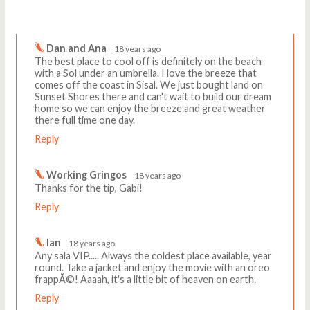
Comments
Write a comment
Dan and Ana
18 years ago
The best place to cool off is definitely on the beach
with a Sol under an umbrella. I love the breeze that
comes off the coast in Sisal. We just bought land on
Sunset Shores there and can't wait to build our dream
home so we can enjoy the breeze and great weather
there full time one day.
Reply
Working Gringos
18 years ago
Thanks for the tip, Gabi!
Reply
Ian
18 years ago
Any sala VIP..... Always the coldest place available, year
round. Take a jacket and enjoy the movie with an oreo
frappÃ©! Aaaah, it's a little bit of heaven on earth.
Reply