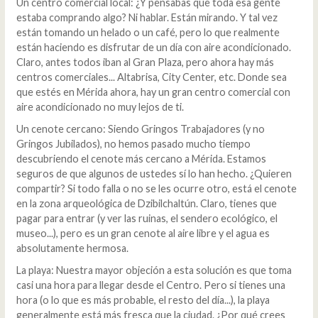
Un centro comercial local: ¿Y pensabas que toda esa gente
estaba comprando algo? Ni hablar. Están mirando. Y tal vez
están tomando un helado o un café, pero lo que realmente
están haciendo es disfrutar de un día con aire acondicionado.
Claro, antes todos iban al Gran Plaza, pero ahora hay más
centros comerciales... Altabrisa, City Center, etc. Donde sea
que estés en Mérida ahora, hay un gran centro comercial con
aire acondicionado no muy lejos de ti.
Un cenote cercano: Siendo Gringos Trabajadores (y no
Gringos Jubilados), no hemos pasado mucho tiempo
descubriendo el cenote más cercano a Mérida. Estamos
seguros de que algunos de ustedes sí lo han hecho. ¿Quieren
compartir? Si todo falla o no se les ocurre otro, está el cenote
en la zona arqueológica de Dzibilchaltún. Claro, tienes que
pagar para entrar (y ver las ruinas, el sendero ecológico, el
museo...), pero es un gran cenote al aire libre y el agua es
absolutamente hermosa.
La playa: Nuestra mayor objeción a esta solución es que toma
casi una hora para llegar desde el Centro. Pero si tienes una
hora (o lo que es más probable, el resto del día...), la playa
generalmente está más fresca que la ciudad. ¿Por qué crees