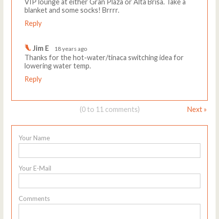
VIP lounge at either Gran Plaza or Alta Brisa. Take a
blanket and some socks! Brrrr.
Reply
Jim E
18 years ago
Thanks for the hot-water/tinaca switching idea for
lowering water temp.
Reply
(0 to 11 comments)
Next »
Your Name
Your E-Mail
Comments