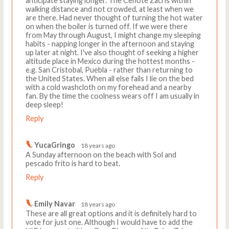
anticipate staying longer. The Cenote Zaci is within
walking distance and not crowded, at least when we
are there. Had never thought of turning the hot water
on when the boiler is turned off. If we were there
from May through August, I might change my sleeping
habits - napping longer in the afternoon and staying
up later at night. I've also thought of seeking a higher
altitude place in Mexico during the hottest months -
e.g. San Cristobal, Puebla - rather than returning to
the United States. When all else fails I lie on the bed
with a cold washcloth on my forehead and a nearby
fan. By the time the coolness wears off I am usually in
deep sleep!
Reply
YucaGringo
18 years ago
A Sunday afternoon on the beach with Sol and
pescado frito is hard to beat.
Reply
Emily Navar
18 years ago
These are all great options and it is definitely hard to
vote for just one. Although I would have to add the