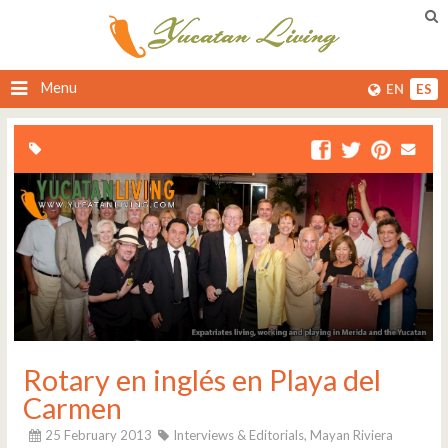
Menu
EN
ES
Rotary en inglés en Playa del
Carmen
25 February 2013
Interviews & Editorials,
Mayan Riviera