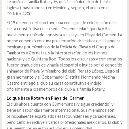
se unió a la familia Rotary. Es quizás el único club de habla
inglesa (¡hasta ahora!) en México y, seguro, el único en el
Distrito 4200.
El 19 de enero, el club tuvo una cena gala de celebración de la
carta constitutiva en su sede, Orígenes Marisquería y Bar,
nuevamente ubicado con vista a la playa en Playa del Carmen. La
noche comenzó con una presentación dramática de la bandera
mexicana por miembros de la Policía de Playa y el Cuerpo de
Tambores y Cornetas, y la interpretación de los himnos
nacional y de Quintana Roo. Todos los discursos y comentarios
fueron traducidos de y hacia el español e inglés por el conocido
animador de Playa (y miembro del club) Renato López. Llegó el
gran momento y el Gobernador Distrital Normando Medina
Castro entregó al club su carta constitutiva e indujo
oficialmente a los miembros del club a la familia Rotary.
Lo que hace Rotary en Playa del Carmen
El club ahora cuenta con 33 miembros (y sigue creciendo) y
tiene un sabor claramente internacional. Sus miembros son
principalmente expatriados estadounidenses y canadienses,
pero también incluye a varios profesionales mexicanos. El club y
sus miembros ya están activos en la comunidad,