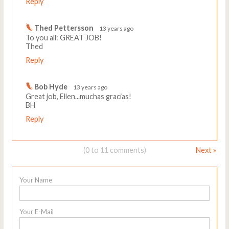
Reply
Thed Pettersson
13 years ago
To you all: GREAT JOB!
Thed
Reply
Bob Hyde
13 years ago
Great job, Ellen...muchas gracias!
BH
Reply
(0 to 11 comments)
Next »
Your Name
Your E-Mail