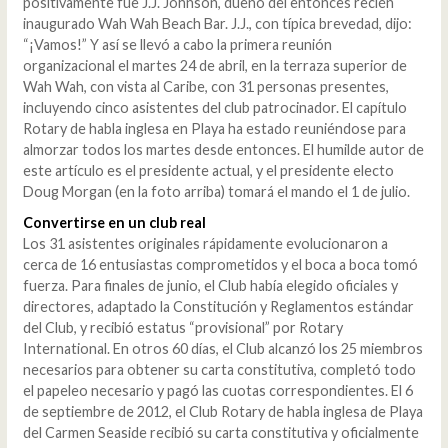
positivamente fue J.J. Johnson, dueño del entonces recién
inaugurado Wah Wah Beach Bar. J.J., con típica brevedad, dijo:
“¡Vamos!” Y así se llevó a cabo la primera reunión
organizacional el martes 24 de abril, en la terraza superior de
Wah Wah, con vista al Caribe, con 31 personas presentes,
incluyendo cinco asistentes del club patrocinador. El capítulo
Rotary de habla inglesa en Playa ha estado reuniéndose para
almorzar todos los martes desde entonces. El humilde autor de
este artículo es el presidente actual, y el presidente electo
Doug Morgan (en la foto arriba) tomará el mando el 1 de julio.
Convertirse en un club real
Los 31 asistentes originales rápidamente evolucionaron a
cerca de 16 entusiastas comprometidos y el boca a boca tomó
fuerza. Para finales de junio, el Club había elegido oficiales y
directores, adaptado la Constitución y Reglamentos estándar
del Club, y recibió estatus “provisional” por Rotary
International. En otros 60 días, el Club alcanzó los 25 miembros
necesarios para obtener su carta constitutiva, completó todo
el papeleo necesario y pagó las cuotas correspondientes. El 6
de septiembre de 2012, el Club Rotary de habla inglesa de Playa
del Carmen Seaside recibió su carta constitutiva y oficialmente