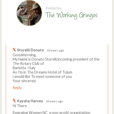
Comments
Write a comment
Storelli Donato
10 years ago
Goodmorning,
My Name is Donato Storelli,incoming president of the
The Rotary Club of
Barletta -Italy
As I'm in The Dreams Hotel of Tulum
i would like To meet someone of you
Your sincerely
Reply
Kaysha Harvey
10 years ago
Hi There
Emerging Women NC, a non-profit organization