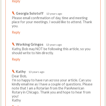
Reply
Georgia Solotoff
13 years ago
Please email confirmation of day, time and meeting
place for your meetings. I would like to attend. Thank
you.
Reply
Working Gringos
13 years ago
Kathy, Bob may NOT be following this article, so you
should write to him directly.
Reply
Kathy
13 years ago
Dear Bob,
I'm so happy to have run across your article. Can you
kindly email me as I have a couple of questions. Please
note that I am a Rotarian from the PanAmerican
Rotary in Chicago. Thank you and hope to hear from
you!
Kathy