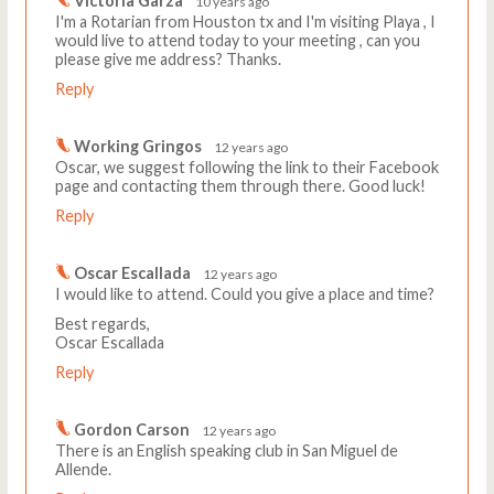
Victoria Garza
10 years ago
I'm a Rotarian from Houston tx and I'm visiting Playa , I
would live to attend today to your meeting , can you
please give me address? Thanks.
Reply
Working Gringos
12 years ago
Oscar, we suggest following the link to their Facebook
page and contacting them through there. Good luck!
Reply
Oscar Escallada
12 years ago
I would like to attend. Could you give a place and time?
Best regards,
Oscar Escallada
Reply
Gordon Carson
12 years ago
There is an English speaking club in San Miguel de
Allende.