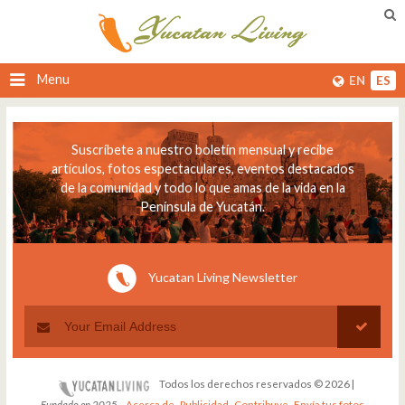
Menu
EN
ES
Suscríbete a nuestro boletín mensual y recibe
artículos, fotos espectaculares, eventos destacados
de la comunidad y todo lo que amas de la vida en la
Península de Yucatán.
Yucatan Living Newsletter
Todos los derechos reservados © 2026 |
Fundado en 2025
-
Acerca de
-
Publicidad
-
Contribuye
-
Envía tus fotos