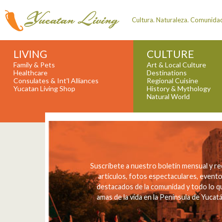
Cultura. Naturaleza. Comunida
LIVING
CULTURE
Family & Pets
Art & Local Culture
Healthcare
Destinations
Consulates & Int'l Alliances
Regional Cuisine
Yucatan Living Shop
History & Mythology
Natural World
Suscríbete a nuestro boletín mensual y re
artículos, fotos espectaculares, event
destacados de la comunidad y todo lo q
amas de la vida en la Península de Yucatá