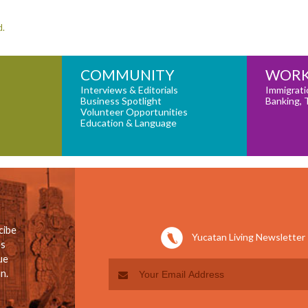
d.
COMMUNITY
WORK
Interviews & Editorials
Immigrati
Business Spotlight
Banking, 
Volunteer Opportunities
Education & Language
cibe
Yucatan Living Newsletter
os
ue
n.