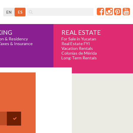
EN
ES
REAL ESTATE
ING
For Sale in Yucatan
on & Residency
Real Estate FYI
Taxes & Insurance
Vacation Rentals
Colonias de Mérida
Long-Term Rentals