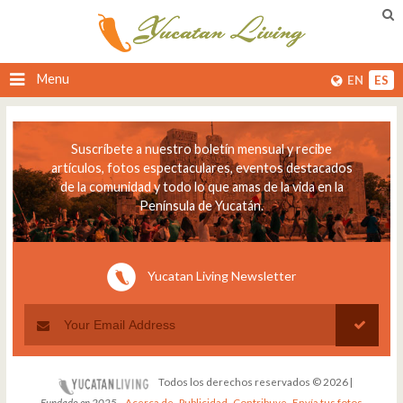
Menu
EN
ES
Suscríbete a nuestro boletín mensual y recibe
artículos, fotos espectaculares, eventos destacados
de la comunidad y todo lo que amas de la vida en la
Península de Yucatán.
Yucatan Living Newsletter
Todos los derechos reservados © 2026 |
Fundado en 2025
-
Acerca de
-
Publicidad
-
Contribuye
-
Envía tus fotos