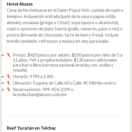
Hotel Aluxes
Cena de Nochebuena en el Salón Popol-Vuh: comida de cuatro
tiempos, incluyendo entrada (paté de la casa o papas estilo
alemán), ensalada (griega o César), sopa (queso o alcachofa),
cuatro opciones de plato fuerte (pollo, camarón, pavo o res) y
postre (brownie de chocolate, tarta de kiwi o fresa). Incluye
brindis navideño, refrescos y música en vivo para bailar.
Precio: $420 pesos por adulto, $250 pesos por niño de 5 a
11 años. IVA y propina incluidos. $130 pesos adicionales
para barra libre (cerveza nacional, brandy, ron, vodka y
tequila).
Horario: 9 PM a 2 AM
Ubicación: Esquina de Calle 60 y Calle 49, Mérida centro
Reservaciones: 999-924-2199 o
brenda.chan@aluxes.com.mx
Reef Yucatán en Telchac