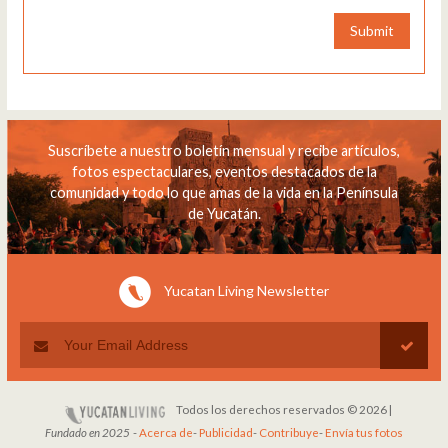
Submit
Suscríbete a nuestro boletín mensual y recibe artículos,
fotos espectaculares, eventos destacados de la
comunidad y todo lo que amas de la vida en la Península
de Yucatán.
Yucatan Living Newsletter
Todos los derechos reservados © 2026 |
Fundado en 2025
-
Acerca de
-
Publicidad
-
Contribuye
-
Envía tus fotos