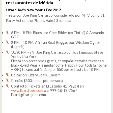
restaurantes de Mérida
Lizard Joe's New Year’s Eve 2012
Fiesta con Joe King Carrasco, considerado por MTV como #1
Party Act on the Planet. Habrá 3 bandas:
6 PM – 8 PM: Blues por Cher Bibler (ex Tinfoil) & Armando
GTZ
8 PM – 10 PM: African Beat Reggae por Wisdom Ogbor
(Nigeria)
10:30 PM – ???: Joe King Carrasco con los famosos Steve
York y Lisa York
Fiesta con accesorios gratis, champaña, tamales texanos y
Black-Eyed Peas a la medianoche. Happy Hour toda la noche
y BBQ texano auténtico por $50 pesos hasta las 10 PM.
Ubicación: Lizard Joe's, Chelem
Precio: $500 pesos por persona
Contacto: Tickets en El Estudio 41, Paypal en
www.lizardjoes.com
o al 999-18-18-756 /
lizard@lizardjoes.com